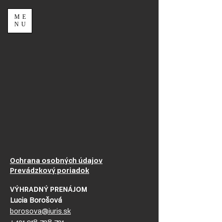
ME
NU
Ochrana osobných údajov
Prevádzkový poriadok
VÝHRADNÝ PRENÁJOM
Lucia Borošová
borosova@iuris.sk